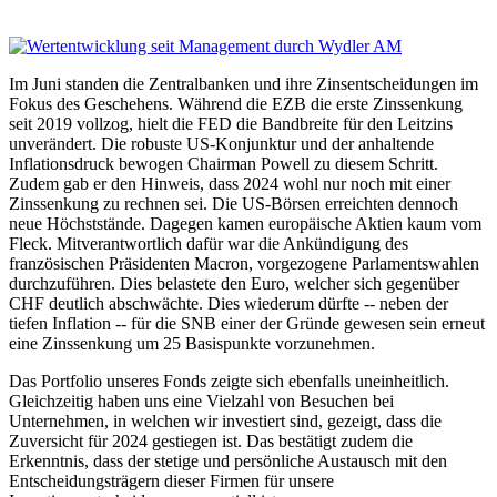
Im Juni standen die Zentralbanken und ihre Zinsentscheidungen im
Fokus des Geschehens. Während die EZB die erste Zinssenkung
seit 2019 vollzog, hielt die FED die Bandbreite für den Leitzins
unverändert. Die robuste US-Konjunktur und der anhaltende
Inflationsdruck bewogen Chairman Powell zu diesem Schritt.
Zudem gab er den Hinweis, dass 2024 wohl nur noch mit einer
Zinssenkung zu rechnen sei. Die US-Börsen erreichten dennoch
neue Höchststände. Dagegen kamen europäische Aktien kaum vom
Fleck. Mitverantwortlich dafür war die Ankündigung des
französischen Präsidenten Macron, vorgezogene Parlamentswahlen
durchzuführen. Dies belastete den Euro, welcher sich gegenüber
CHF deutlich abschwächte. Dies wiederum dürfte -- neben der
tiefen Inflation -- für die SNB einer der Gründe gewesen sein erneut
eine Zinssenkung um 25 Basispunkte vorzunehmen.
Das Portfolio unseres Fonds zeigte sich ebenfalls uneinheitlich.
Gleichzeitig haben uns eine Vielzahl von Besuchen bei
Unternehmen, in welchen wir investiert sind, gezeigt, dass die
Zuversicht für 2024 gestiegen ist. Das bestätigt zudem die
Erkenntnis, dass der stetige und persönliche Austausch mit den
Entscheidungsträgern dieser Firmen für unsere