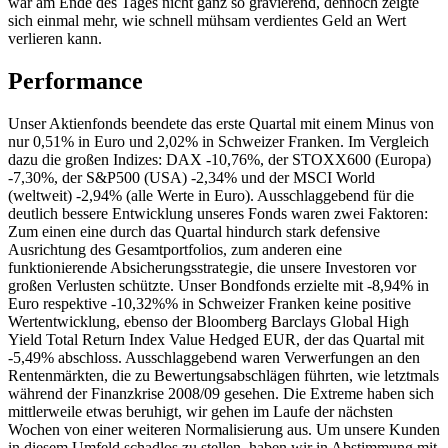
war am Ende des Tages nicht ganz so gravierend, dennoch zeigte
sich einmal mehr, wie schnell mühsam verdientes Geld an Wert
verlieren kann.
Performance
Unser Aktienfonds beendete das erste Quartal mit einem Minus von
nur 0,51% in Euro und 2,02% in Schweizer Franken. Im Vergleich
dazu die großen Indizes: DAX -10,76%, der STOXX600 (Europa)
-7,30%, der S&P500 (USA) -2,34% und der MSCI World
(weltweit) -2,94% (alle Werte in Euro). Ausschlaggebend für die
deutlich bessere Entwicklung unseres Fonds waren zwei Faktoren:
Zum einen eine durch das Quartal hindurch stark defensive
Ausrichtung des Gesamtportfolios, zum anderen eine
funktionierende Absicherungsstrategie, die unsere Investoren vor
großen Verlusten schützte. Unser Bondfonds erzielte mit -8,94% in
Euro respektive -10,32%% in Schweizer Franken keine positive
Wertentwicklung, ebenso der Bloomberg Barclays Global High
Yield Total Return Index Value Hedged EUR, der das Quartal mit
-5,49% abschloss. Ausschlaggebend waren Verwerfungen an den
Rentenmärkten, die zu Bewertungsabschlägen führten, wie letztmals
während der Finanzkrise 2008/09 gesehen. Die Extreme haben sich
mittlerweile etwas beruhigt, wir gehen im Laufe der nächsten
Wochen von einer weiteren Normalisierung aus. Um unsere Kunden
in diesem Umfeld schadlos zu stellen, haben wir in Abstimmung mit