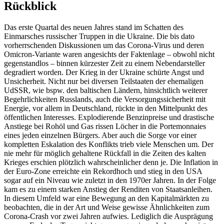
Rückblick
Das erste Quartal des neuen Jahres stand im Schatten des
Einmarsches russischer Truppen in die Ukraine. Die bis dato
vorherrschenden Diskussionen um das Corona-Virus und deren
Omicron-Variante waren angesichts der Faktenlage – obwohl nicht
gegenstandlos – binnen kürzester Zeit zu einem Nebendarsteller
degradiert worden. Der Krieg in der Ukraine schürte Angst und
Unsicherheit. Nicht nur bei diversen Teilstaaten der ehemaligen
UdSSR, wie bspw. den baltischen Ländern, hinsichtlich weiterer
Begehrlichkeiten Russlands, auch die Versorgungssicherheit mit
Energie, vor allem in Deutschland, rückte in den Mittelpunkt des
öffentlichen Interesses. Explodierende Benzinpreise und drastische
Anstiege bei Rohöl und Gas rissen Löcher in die Portemonnaies
eines jeden einzelnen Bürgers. Aber auch die Sorge vor einer
kompletten Eskalation des Konflikts trieb viele Menschen um. Der
nie mehr für möglich gehaltene Rückfall in die Zeiten des kalten
Krieges erschien plötzlich wahrscheinlicher denn je. Die Inflation in
der Euro-Zone erreichte ein Rekordhoch und stieg in den USA
sogar auf ein Niveau wie zuletzt in den 1970er Jahren. In der Folge
kam es zu einem starken Anstieg der Renditen von Staatsanleihen.
In diesem Umfeld war eine Bewegung an den Kapitalmärkten zu
beobachten, die in der Art und Weise gewisse Ähnlichkeiten zum
Corona-Crash vor zwei Jahren aufwies. Lediglich die Ausprägung