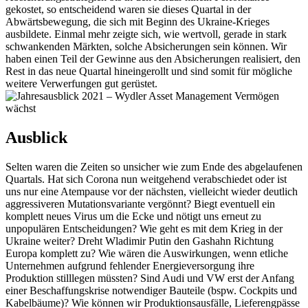
gekostet, so entscheidend waren sie dieses Quartal in der
Abwärtsbewegung, die sich mit Beginn des Ukraine-Krieges
ausbildete. Einmal mehr zeigte sich, wie wertvoll, gerade in stark
schwankenden Märkten, solche Absicherungen sein können. Wir
haben einen Teil der Gewinne aus den Absicherungen realisiert, den
Rest in das neue Quartal hineingerollt und sind somit für mögliche
weitere Verwerfungen gut gerüstet.
Ausblick
Selten waren die Zeiten so unsicher wie zum Ende des abgelaufenen
Quartals. Hat sich Corona nun weitgehend verabschiedet oder ist
uns nur eine Atempause vor der nächsten, vielleicht wieder deutlich
aggressiveren Mutationsvariante vergönnt? Biegt eventuell ein
komplett neues Virus um die Ecke und nötigt uns erneut zu
unpopulären Entscheidungen? Wie geht es mit dem Krieg in der
Ukraine weiter? Dreht Wladimir Putin den Gashahn Richtung
Europa komplett zu? Wie wären die Auswirkungen, wenn etliche
Unternehmen aufgrund fehlender Energieversorgung ihre
Produktion stilllegen müssten? Sind Audi und VW erst der Anfang
einer Beschaffungskrise notwendiger Bauteile (bspw. Cockpits und
Kabelbäume)? Wie können wir Produktionsausfälle, Lieferengpässe