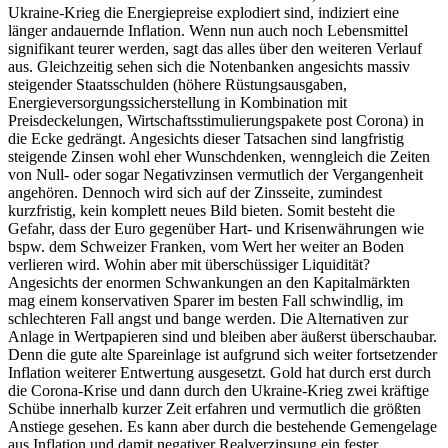
Ukraine-Krieg die Energiepreise explodiert sind, indiziert eine
länger andauernde Inflation. Wenn nun auch noch Lebensmittel
signifikant teurer werden, sagt das alles über den weiteren Verlauf
aus. Gleichzeitig sehen sich die Notenbanken angesichts massiv
steigender Staatsschulden (höhere Rüstungsausgaben,
Energieversorgungssicherstellung in Kombination mit
Preisdeckelungen, Wirtschaftsstimulierungspakete post Corona) in
die Ecke gedrängt. Angesichts dieser Tatsachen sind langfristig
steigende Zinsen wohl eher Wunschdenken, wenngleich die Zeiten
von Null- oder sogar Negativzinsen vermutlich der Vergangenheit
angehören. Dennoch wird sich auf der Zinsseite, zumindest
kurzfristig, kein komplett neues Bild bieten. Somit besteht die
Gefahr, dass der Euro gegenüber Hart- und Krisenwährungen wie
bspw. dem Schweizer Franken, vom Wert her weiter an Boden
verlieren wird. Wohin aber mit überschüssiger Liquidität?
Angesichts der enormen Schwankungen an den Kapitalmärkten
mag einem konservativen Sparer im besten Fall schwindlig, im
schlechteren Fall angst und bange werden. Die Alternativen zur
Anlage in Wertpapieren sind und bleiben aber äußerst überschaubar.
Denn die gute alte Spareinlage ist aufgrund sich weiter fortsetzender
Inflation weiterer Entwertung ausgesetzt. Gold hat durch erst durch
die Corona-Krise und dann durch den Ukraine-Krieg zwei kräftige
Schübe innerhalb kurzer Zeit erfahren und vermutlich die größten
Anstiege gesehen. Es kann aber durch die bestehende Gemengelage
aus Inflation und damit negativer Realverzinsung ein fester