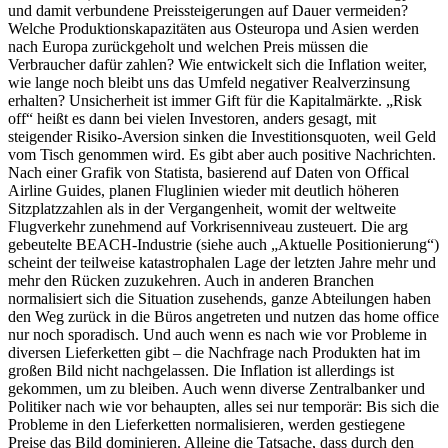
und damit verbundene Preissteigerungen auf Dauer vermeiden?
Welche Produktionskapazitäten aus Osteuropa und Asien werden
nach Europa zurückgeholt und welchen Preis müssen die
Verbraucher dafür zahlen? Wie entwickelt sich die Inflation weiter,
wie lange noch bleibt uns das Umfeld negativer Realverzinsung
erhalten? Unsicherheit ist immer Gift für die Kapitalmärkte. „Risk
off“ heißt es dann bei vielen Investoren, anders gesagt, mit
steigender Risiko-Aversion sinken die Investitionsquoten, weil Geld
vom Tisch genommen wird. Es gibt aber auch positive Nachrichten.
Nach einer Grafik von Statista, basierend auf Daten von Offical
Airline Guides, planen Fluglinien wieder mit deutlich höheren
Sitzplatzzahlen als in der Vergangenheit, womit der weltweite
Flugverkehr zunehmend auf Vorkrisenniveau zusteuert. Die arg
gebeutelte BEACH-Industrie (siehe auch „Aktuelle Positionierung“)
scheint der teilweise katastrophalen Lage der letzten Jahre mehr und
mehr den Rücken zuzukehren. Auch in anderen Branchen
normalisiert sich die Situation zusehends, ganze Abteilungen haben
den Weg zurück in die Büros angetreten und nutzen das home office
nur noch sporadisch. Und auch wenn es nach wie vor Probleme in
diversen Lieferketten gibt – die Nachfrage nach Produkten hat im
großen Bild nicht nachgelassen. Die Inflation ist allerdings ist
gekommen, um zu bleiben. Auch wenn diverse Zentralbanker und
Politiker nach wie vor behaupten, alles sei nur temporär: Bis sich die
Probleme in den Lieferketten normalisieren, werden gestiegene
Preise das Bild dominieren. Alleine die Tatsache, dass durch den