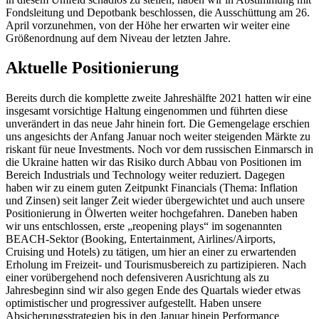
Fondsleitung und Depotbank beschlossen, die Ausschüttung am 26.
April vorzunehmen, von der Höhe her erwarten wir weiter eine
Größenordnung auf dem Niveau der letzten Jahre.
Aktuelle Positionierung
Bereits durch die komplette zweite Jahreshälfte 2021 hatten wir eine
insgesamt vorsichtige Haltung eingenommen und führten diese
unverändert in das neue Jahr hinein fort. Die Gemengelage erschien
uns angesichts der Anfang Januar noch weiter steigenden Märkte zu
riskant für neue Investments. Noch vor dem russischen Einmarsch in
die Ukraine hatten wir das Risiko durch Abbau von Positionen im
Bereich Industrials und Technology weiter reduziert. Dagegen
haben wir zu einem guten Zeitpunkt Financials (Thema: Inflation
und Zinsen) seit langer Zeit wieder übergewichtet und auch unsere
Positionierung in Ölwerten weiter hochgefahren. Daneben haben
wir uns entschlossen, erste „reopening plays“ im sogenannten
BEACH-Sektor (Booking, Entertainment, Airlines/Airports,
Cruising und Hotels) zu tätigen, um hier an einer zu erwartenden
Erholung im Freizeit- und Tourismusbereich zu partizipieren. Nach
einer vorübergehend noch defensiveren Ausrichtung als zu
Jahresbeginn sind wir also gegen Ende des Quartals wieder etwas
optimistischer und progressiver aufgestellt. Haben unsere
Absicherungsstrategien bis in den Januar hinein Performance